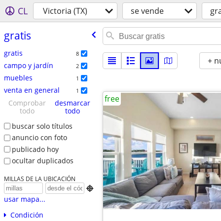
CL
Victoria (TX)
se vende
gra
gratis
gratis
8
+ n
campo y jardín
2
muebles
1
venta en general
1
free
Comprobar
desmarcar
todo
todo
buscar solo títulos
anuncio con foto
publicado hoy
ocultar duplicados
MILLAS DE LA UBICACIÓN

usar mapa...
Condición