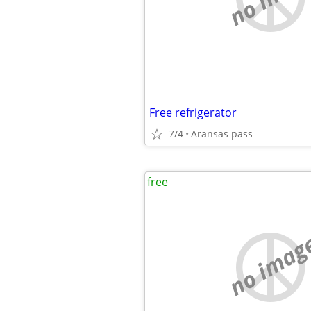
Free refrigerator
7/4
Aransas pass
free
no imag