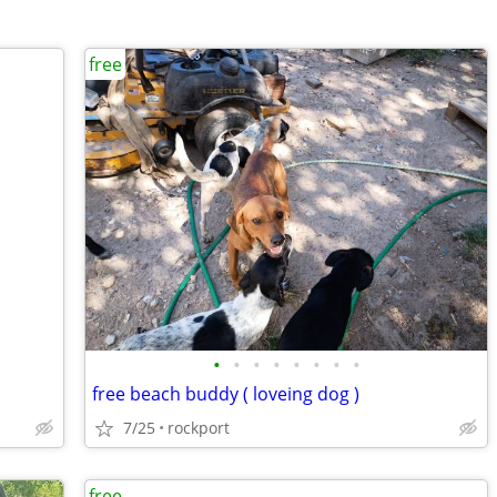
free
•
•
•
•
•
•
•
•
free beach buddy ( loveing dog )
7/25
rockport
free