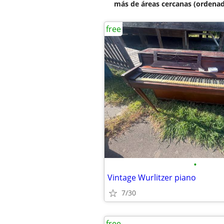
más de áreas cercanas (ordenad
free
•
Vintage Wurlitzer piano
7/30
free