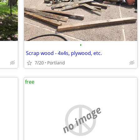
•
Scrap wood - 4x4s, plywood, etc.
7/20
Portland
free
no image