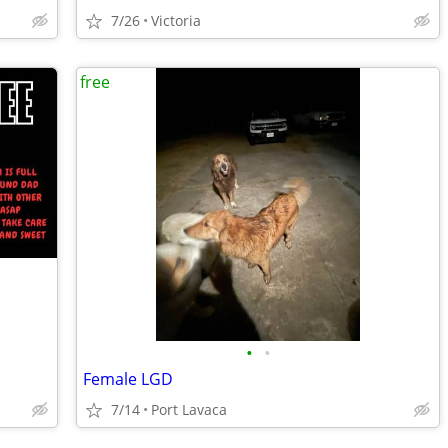
7/26
Victoria
free
•
•
Female LGD
7/14
Port Lavaca