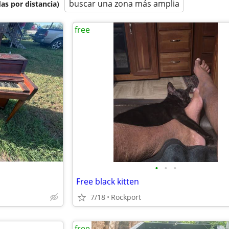
buscar una zona más amplia
as por distancia)
free
•
•
•
Free black kitten
7/18
Rockport
free