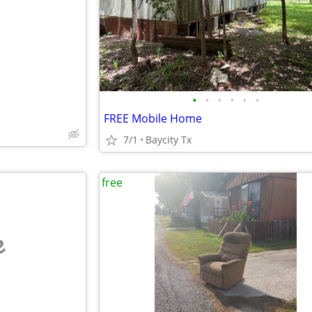
•
•
•
•
•
•
FREE Mobile Home
7/1
Baycity Tx
free
e