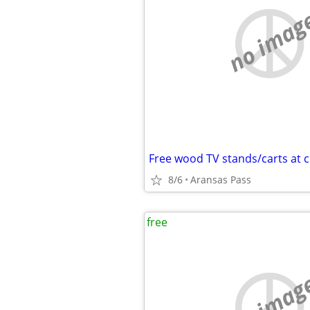
no imag
Free wood TV stands/carts at 
8/6
Aransas Pass
free
no imag