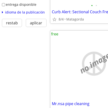
entrega disponible
•
•
Curb Alert: Sectional Couch Fr
idioma de la publicación
8/4
Matagorda
restab
aplicar
free
no imag
Mr.nsa pipe cleaning