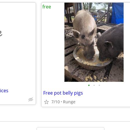
free
e
•
•
•
ices
Free pot belly pigs
7/10
Runge