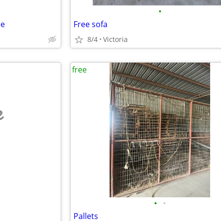
•
ee
Free sofa
8/4
Victoria
free
e
•
•
Pallets