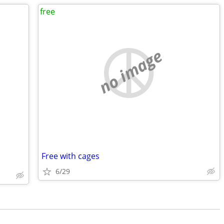
free
no image
Free with cages
6/29