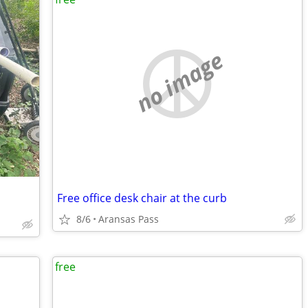
no image
Free office desk chair at the curb
8/6
Aransas Pass
free