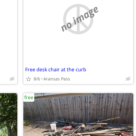
no image
Free desk chair at the curb
8/6
Aransas Pass
free