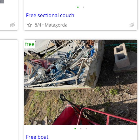
•
•
Free sectional couch
8/4
Matagorda
free
•
•
•
Free boat