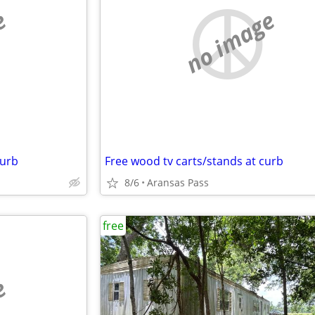
e
no image
curb
Free wood tv carts/stands at curb
8/6
Aransas Pass
free
e