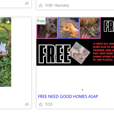
7/30
Nursery
free
•
FREE NEED GOOD HOMES ASAP
7/23