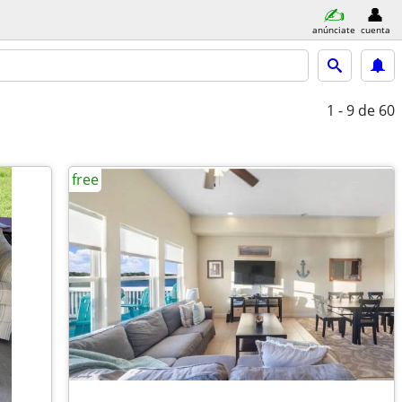
anúnciate
cuenta
1 - 9
de 60
free