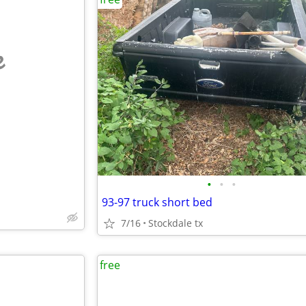
e
•
•
•
93-97 truck short bed
7/16
Stockdale tx
free