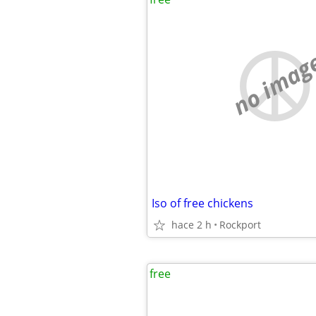
no imag
Iso of free chickens
hace 2 h
Rockport
free