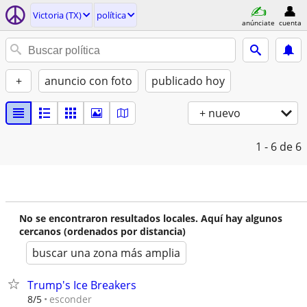
Victoria (TX)
política
anúnciate
cuenta
+
anuncio con foto
publicado hoy
+ nuevo
1 - 6
de 6
No se encontraron resultados locales. Aquí hay algunos
cercanos (ordenados por distancia)
buscar una zona más amplia
Trump's Ice Breakers
esconder
8/5