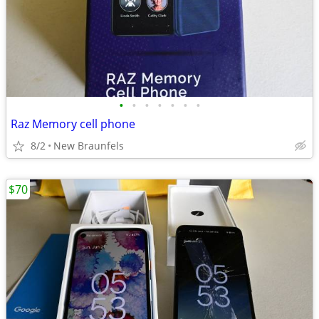
•
•
•
•
•
•
•
Raz Memory cell phone
8/2
New Braunfels
$70