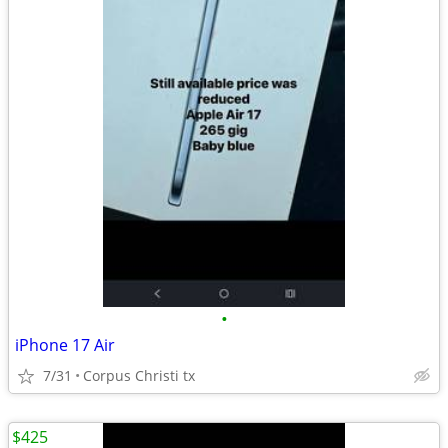
•
iPhone 17 Air
7/31
Corpus Christi tx
$425