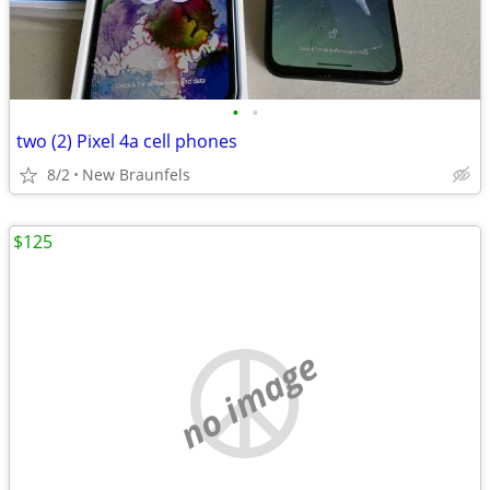
•
•
two (2) Pixel 4a cell phones
8/2
New Braunfels
$125
no image