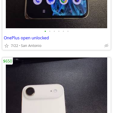
•
•
•
•
•
•
OnePlus open unlocked
7/22
San Antonio
$650