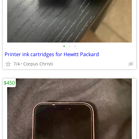
•
•
•
Printer ink cartridges for Hewitt Packard
7/4
Corpus Christi
$450