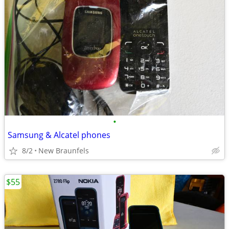
•
Samsung & Alcatel phones
8/2
New Braunfels
$55