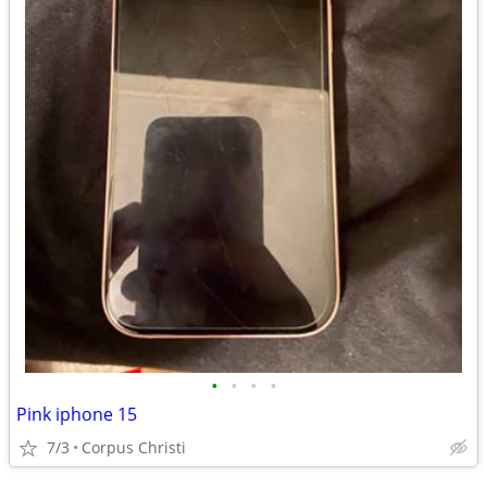
•
•
•
•
Pink iphone 15
7/3
Corpus Christi