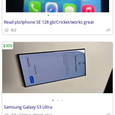
•
•
•
•
•
Read plz/Iphone SE 128 gb/Cricket/works great
8/2
$300
•
•
•
Samsung Galaxy S3 Ultra
7/1
Corpus christi area