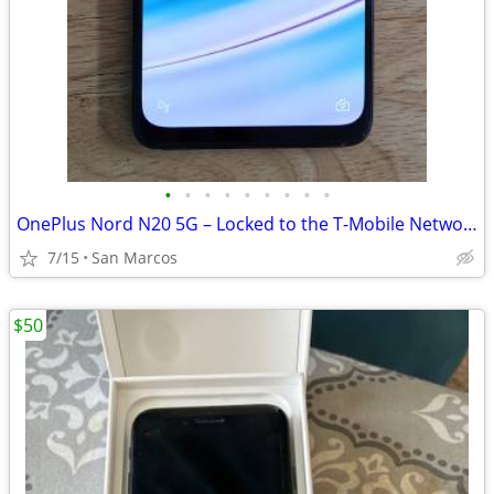
•
•
•
•
•
•
•
•
•
OnePlus Nord N20 5G – Locked to the T-Mobile Network
7/15
San Marcos
$50