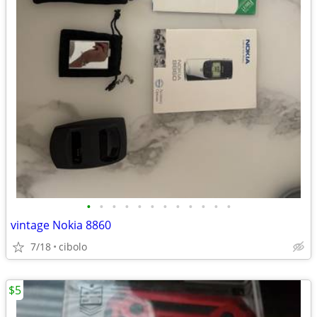
•
•
•
•
•
•
•
•
•
•
•
•
vintage Nokia 8860
7/18
cibolo
$5