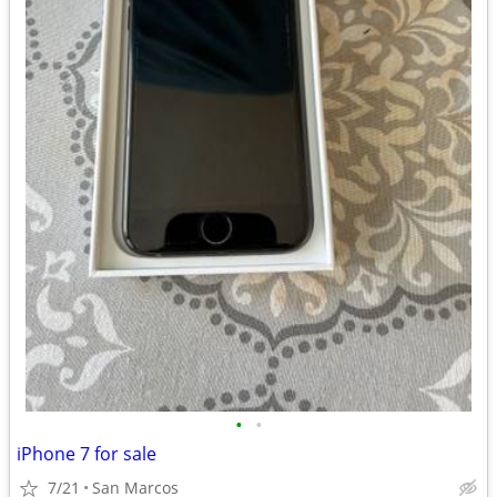
•
•
iPhone 7 for sale
7/21
San Marcos