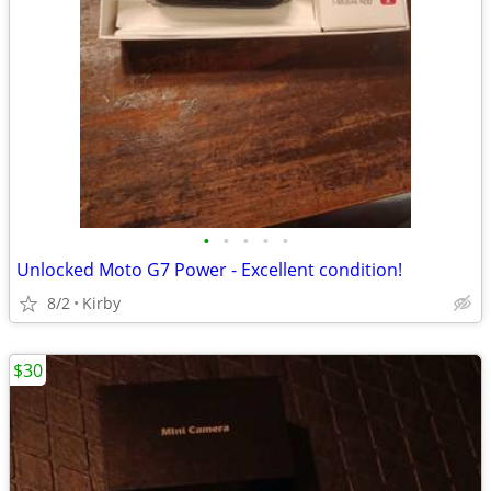
•
•
•
•
•
Unlocked Moto G7 Power - Excellent condition!
8/2
Kirby
$30