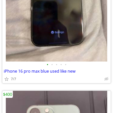
•
•
•
•
•
iPhone 16 pro max blue used like new
7/7
$400