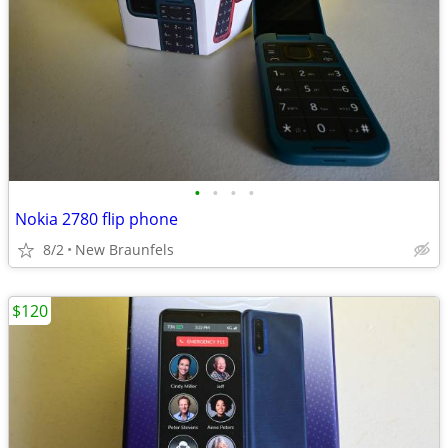
•
•
•
•
Nokia 2780 flip phone
8/2
New Braunfels
$120