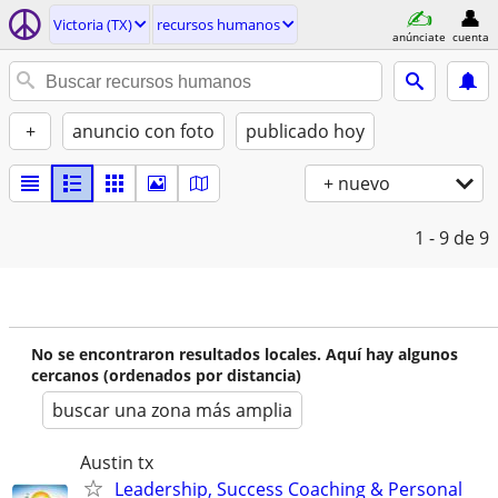
Victoria (TX)
recursos humanos
anúnciate
cuenta
+
anuncio con foto
publicado hoy
+ nuevo
1 - 9
de 9
No se encontraron resultados locales. Aquí hay algunos
cercanos (ordenados por distancia)
buscar una zona más amplia
Austin tx
Leadership, Success Coaching & Personal