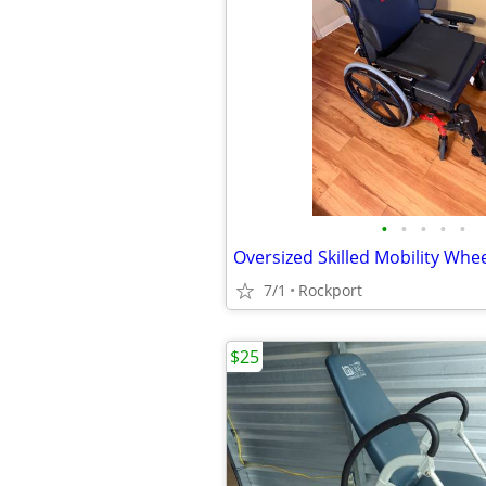
•
•
•
•
•
Oversized Skilled Mobility Whee
7/1
Rockport
$25