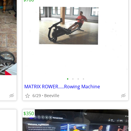
•
•
•
•
MATRIX ROWER.....Rowing Machine
6/29
Beeville
$350