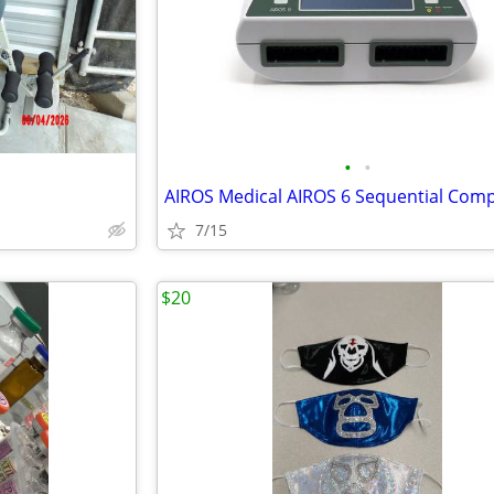
•
•
7/15
$20