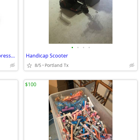
•
•
•
•
AIROS Medical AIROS 6 Sequential Compression Device Lymphedema Pump
Handicap Scooter
8/5
Portland Tx
$100