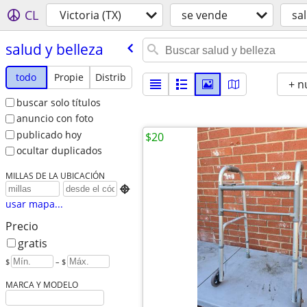
CL
Victoria (TX)
se vende
sal
salud y belleza
todo
Propie
Distrib
+ n
buscar solo títulos
anuncio con foto
publicado hoy
$20
ocultar duplicados
MILLAS DE LA UBICACIÓN

usar mapa...
Precio
gratis
$
– $
MARCA Y MODELO