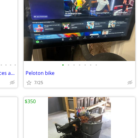
•
•
•
•
•
•
•
•
•
•
•
. ✨ Authentic Designer & Niche Fragrances at a Fraction of the Cost
Peloton bike
7/25
$350