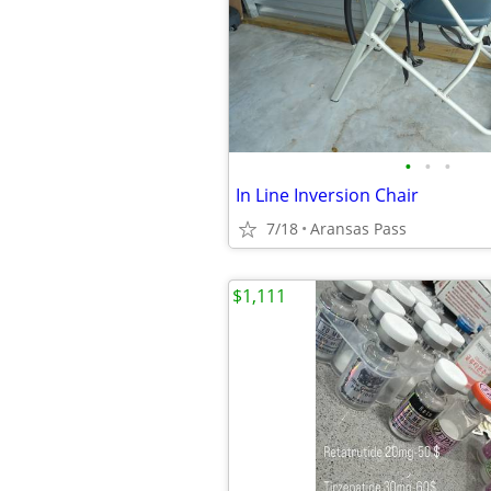
•
•
•
In Line Inversion Chair
7/18
Aransas Pass
$1,111