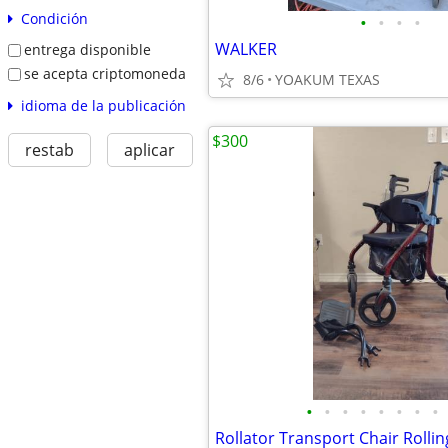
Condición
•
•
•
•
WALKER
entrega disponible
se acepta criptomoneda
8/6
YOAKUM TEXAS
idioma de la publicación
$300
restab
aplicar
•
•
•
•
•
•
•
•