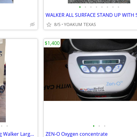
•
•
•
•
•
•
•
•
8/5
YOAKUM TEXAS
$1,400
•
•
•
•
•
Rollator Transport Chair Rolling Walker Larger Wheels 2 in 1 NEW
ZEN-O Oxygen concentrate