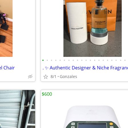
•
•
•
•
•
•
•
•
•
•
•
•
•
•
•
•
•
•
•
•
l Chair
8/1
Gonzales
$600