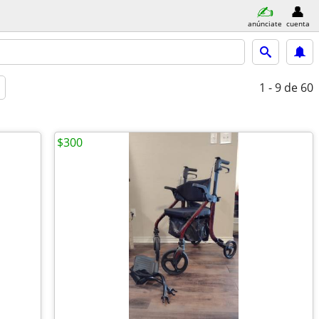
anúnciate
cuenta
1 - 9
de 60
$300