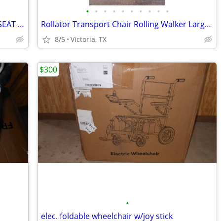
•
•
•
•
•
•
•
•
•
•
WALKER ALL SURFACE STAND UP WITH SEAT FULLY ADJUSTABLE
Rollator Transport Chair Rolling Walker Larger Wheels 2 in 1 NEW
8/5
Victoria, TX
$300
•
elec. foldable wheelchair w/joy stick