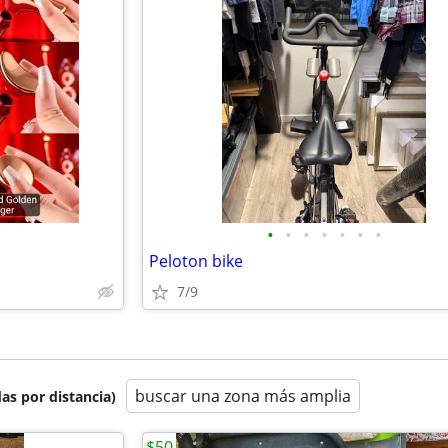
•
•
•
•
•
•
•
Peloton bike
7/9
buscar una zona más amplia
as por distancia)
$50