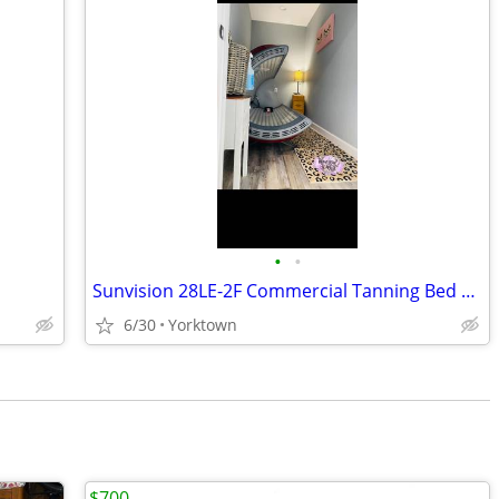
•
•
Sunvision 28LE-2F Commercial Tanning Bed For SALE!
6/30
Yorktown
$700