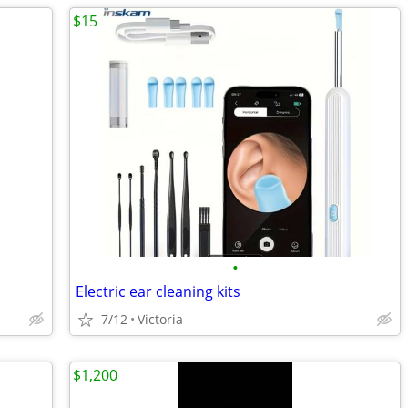
$15
•
Electric ear cleaning kits
7/12
Victoria
$1,200