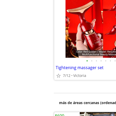
•
•
•
•
•
•
•
Tightening massager set
7/12
Victoria
más de áreas cercanas (ordenad
$600