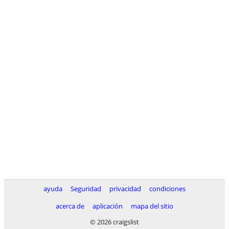
ayuda
Seguridad
privacidad
condiciones
acerca de
aplicación
mapa del sitio
© 2026 craigslist