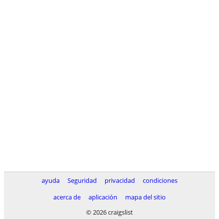
ayuda
Seguridad
privacidad
condiciones
acerca de
aplicación
mapa del sitio
© 2026 craigslist