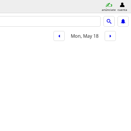
anúnciate
cuenta
Mon, May 18