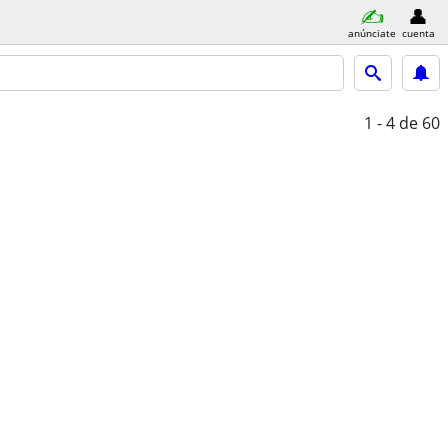
anúnciate
cuenta
1 - 4
de 60