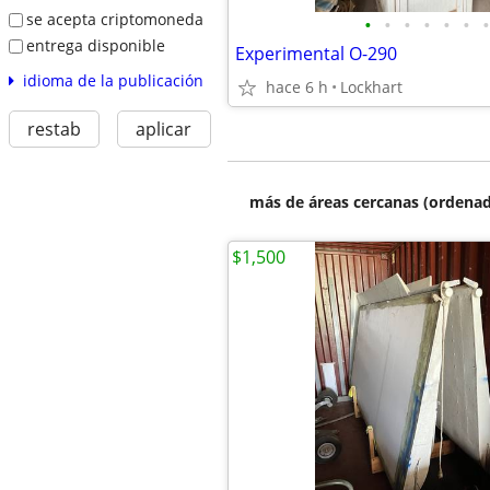
se acepta criptomoneda
•
•
•
•
•
•
•
entrega disponible
Experimental O-290
idioma de la publicación
hace 6 h
Lockhart
restab
aplicar
más de áreas cercanas (ordenad
$1,500