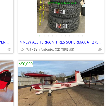
•
•
•
•
•
•
•
•
•
•
•
4 NEW ALL SEASON TIRES 215/55/17 SUPER MAX
4 NEW ALL TERRAIN TIRES SUPERMAX AT 275/55/20
7/9
San Antonio. (CD TIRE #5)
$50,000