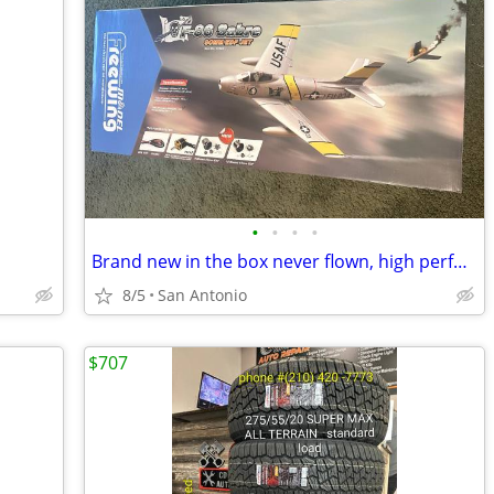
•
•
•
•
Brand new in the box never flown, high performance version freewing F-86 6s
8/5
San Antonio
$707