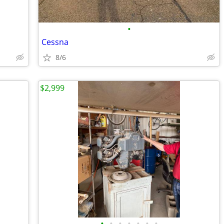
•
Cessna
8/6
$2,999
•
•
•
•
•
•
•