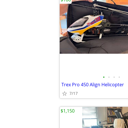
•
•
•
•
Trex Pro 450 Align Helicopter
7/17
$1,150