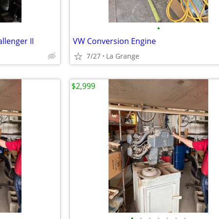
•
llenger II
VW Conversion Engine
7/27
La Grange
$2,999
•
•
•
•
•
•
•