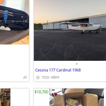
•
Cessna 177 Cardinal 1968
7/23
KBYY
$10,700