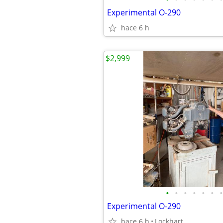
Experimental O-290
hace 6 h
$2,999
•
•
•
•
•
•
•
Experimental O-290
hace 6 h
Lockhart