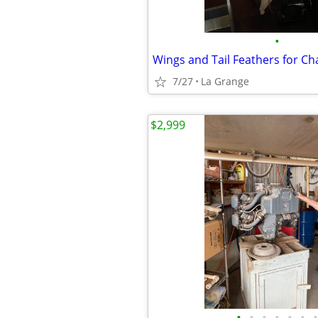
•
Wings and Tail Feathers for Cha
7/27
La Grange
$2,999
•
•
•
•
•
•
•