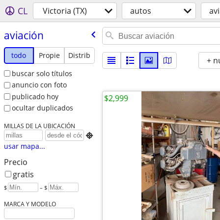
CL
Victoria (TX)
autos
av
aviación
todo
Propie
Distrib
+ n
buscar solo títulos
anuncio con foto
publicado hoy
$2,999
ocultar duplicados
MILLAS DE LA UBICACIÓN

usar mapa...
Precio
gratis
$
– $
MARCA Y MODELO