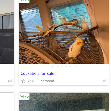
•
•
•
•
•
•
Cockatiels for sale
7/31
Richmond
$475