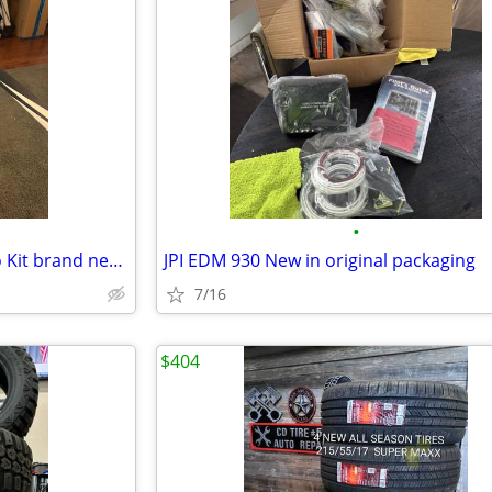
•
Blade Fusion 480 Super Combo Kit brand new never flown already assembled with sp
JPI EDM 930 New in original packaging
7/16
$404