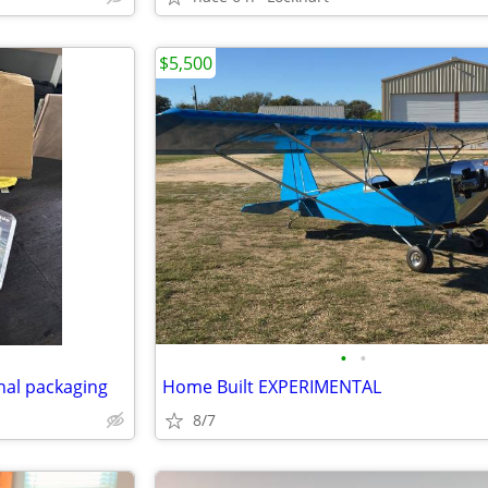
$5,500
•
•
nal packaging
Home Built EXPERIMENTAL
8/7