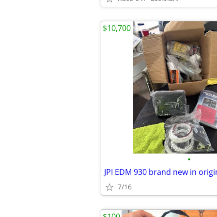
$10,700
•
JPI EDM 930 brand new in origi
7/16
$100