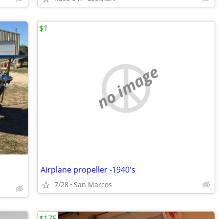
$1
no image
Airplane propeller -1940's
7/28
San Marcos
$175