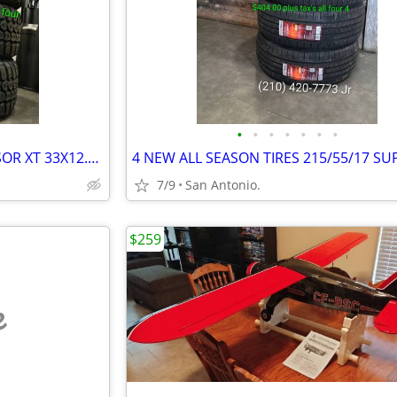
•
•
•
•
•
•
•
(4) NEW OFF ROAD RBP REPULSOR XT 33X12.50 20
7/9
San Antonio.
$259
e