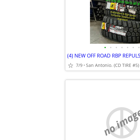
•
•
•
•
•
•
•
7/9
San Antonio. (CD TIRE #5)
no imag